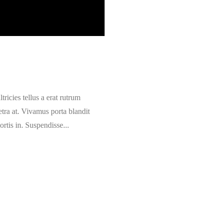
ricies tellus a erat rutrum
retra at. Vivamus porta blandit
ortis in. Suspendisse...