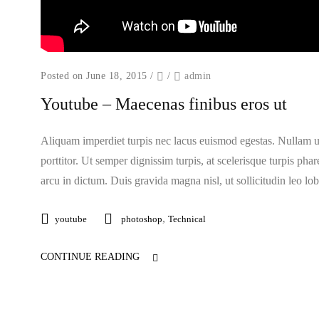
Posted on June 18, 2015
/
/
admin
Youtube – Maecenas finibus eros ut
Aliquam imperdiet turpis nec lacus euismod egestas. Nullam ult
porttitor. Ut semper dignissim turpis, at scelerisque turpis pha
arcu in dictum. Duis gravida magna nisl, ut sollicitudin leo lob
,
youtube
photoshop
Technical
CONTINUE READING