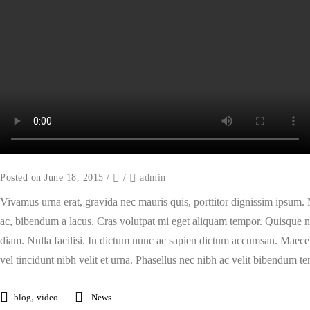
Posted on June 18, 2015
/
/
admin
Vivamus urna erat, gravida nec mauris quis, porttitor dignissim ipsum. 
ac, bibendum a lacus. Cras volutpat mi eget aliquam tempor. Quisque nul
diam. Nulla facilisi. In dictum nunc ac sapien dictum accumsan. Maecena
vel tincidunt nibh velit et urna. Phasellus nec nibh ac velit bibendum t
,
blog
video
News